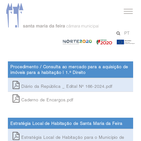
documentos
PT
Habitação
-
-
-
Norte
Portugal
Un
2020
2020
Eu
Procedimento / Consulta ao mercado para a aquisição de
imóveis para a habitação | 1.º Direito
Diário da República _ Edital Nº 166-2024.pdf
Caderno de Encargos.pdf
Estratégia Local de Habitação de Santa Maria da Feira
Estratégia Local de Habitação para o Município de