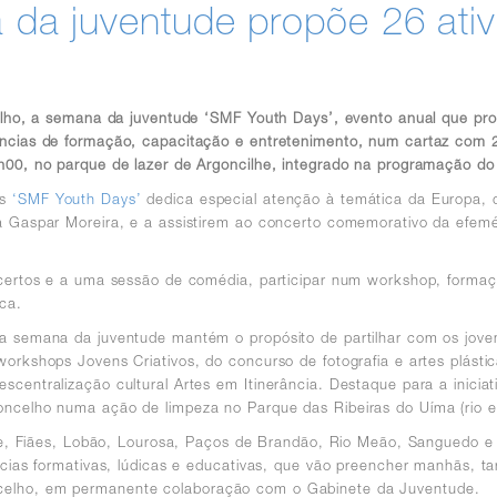
da juventude propõe 26 ativ
julho, a semana da juventude ‘SMF Youth Days’, evento anual que pr
ncias de formação, capacitação e entretenimento, num cartaz com 26
h00, no parque de lazer de Argoncilhe, integrado na programação do 
os
‘SMF Youth Days’
dedica especial atenção à temática da Europa, 
a Gaspar Moreira, e a assistirem ao concerto comemorativo da efemé
certos e a uma sessão de comédia, participar num workshop, formaçã
ca.
 a semana da juventude mantém o propósito de partilhar com os jov
orkshops Jovens Criativos, do concurso de fotografia e artes plást
centralização cultural Artes em Itinerância. Destaque para a inicia
ncelho numa ação de limpeza no Parque das Ribeiras do Uíma (rio e
lhe, Fiães, Lobão, Lourosa, Paços de Brandão, Rio Meão, Sanguedo e 
ências formativas, lúdicas e educativas, que vão preencher manhãs, 
celho, em permanente colaboração com o Gabinete da Juventude.