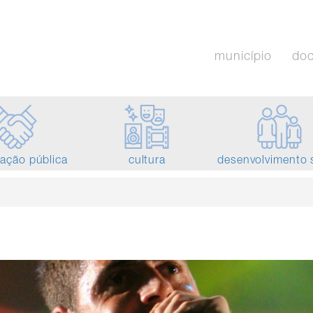
município
do
tação pública
cultura
desenvolvimento 