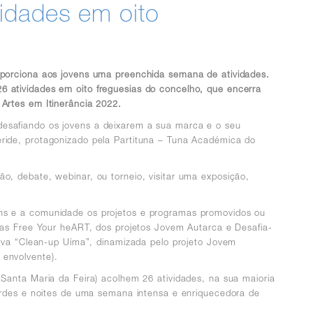
idades em oito
oporciona aos jovens uma preenchida semana de atividades.
 atividades em oito freguesias do concelho, que encerra
Artes em Itinerância 2022.
desafiando os jovens a deixarem a sua marca e o seu
ride, protagonizado pela Partituna – Tuna Académica do
o, debate, webinar, ou torneio, visitar uma exposição,
ens e a comunidade os projetos e programas promovidos ou
icas Free Your heART, dos projetos Jovem Autarca e Desafia-
tiva “Clean-up Uíma”, dinamizada pelo projeto Jovem
 envolvente).
Santa Maria da Feira) acolhem 26 atividades, na sua maioria
tardes e noites de uma semana intensa e enriquecedora de