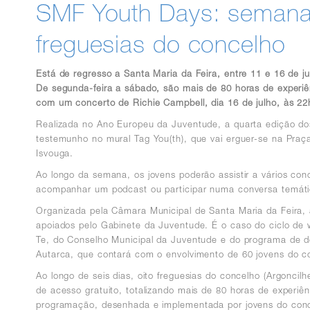
SMF Youth Days: semana 
freguesias do concelho
Está de regresso a Santa Maria da Feira, entre 11 e 16 de 
De segunda-feira a sábado, são mais de 80 horas de experiê
com um concerto de Richie Campbell, dia 16 de julho, às 22
Realizada no Ano Europeu da Juventude, a quarta edição d
testemunho no mural Tag You(th), que vai erguer-se na Praç
Isvouga.
Ao longo da semana, os jovens poderão assistir a vários con
acompanhar um podcast ou participar numa conversa temáti
Organizada pela Câmara Municipal de Santa Maria da Feira,
apoiados pelo Gabinete da Juventude. É o caso do ciclo de w
Te, do Conselho Municipal da Juventude e do programa de des
Autarca, que contará com o envolvimento de 60 jovens do co
Ao longo de seis dias, oito freguesias do concelho (Argonci
de acesso gratuito, totalizando mais de 80 horas de experi
programação, desenhada e implementada por jovens do con