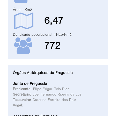
Área - Km2
6,47
Densidade populacional - Hab/Km2
772
Órgãos Autárquicos da Freguesia
Junta de Freguesia
Presidente:
Filipe Edgar Reis Dias
Secretário:
Joel Fernando Ribeiro da Luz
Tesoureiro:
Catarina Ferreira dos Reis
Vogal: