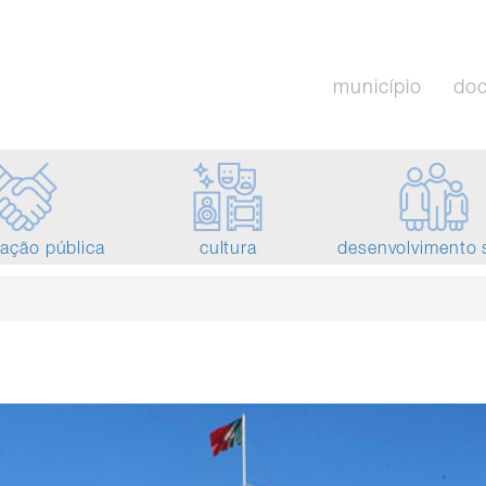
município
do
tação pública
cultura
desenvolvimento 