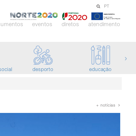
PT
-
-
-
Norte
Portugal
União
cumentos
eventos
diretos
atendimento
2020
2020
Europei
›
social
desporto
educação
+ notícias