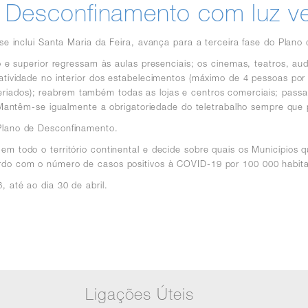
e Desconfinamento com luz v
 se inclui Santa Maria da Feira, avança para a terceira fase do Plan
io e superior regressam às aulas presenciais; os cinemas, teatros, au
 atividade no interior dos estabelecimentos (máximo de 4 pessoas p
riados)
; reabrem também todas as lojas e centros comerciais; passa
Mantêm-se igualmente a obrigatoriedade do teletrabalho sempre que p
 Plano de Desconfinamento.
em todo o território continental e decide sobre quais os Municípios
ordo com o número de casos positivos à COVID-19 por 100 000 habita
, até ao dia 30 de abril.
Ligações Úteis