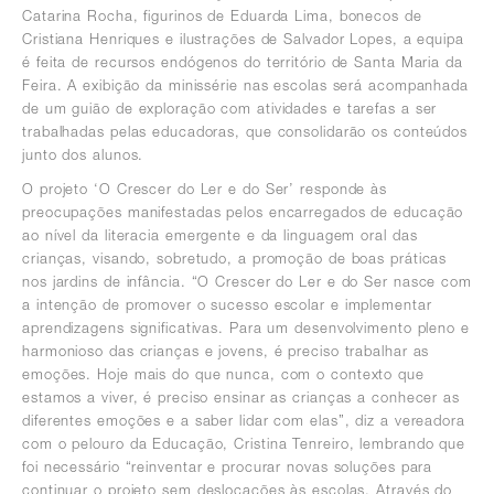
Catarina Rocha, figurinos de Eduarda Lima, bonecos de
Cristiana Henriques e ilustrações de Salvador Lopes, a equipa
é feita de recursos endógenos do território de Santa Maria da
Feira. A exibição da minissérie nas escolas será acompanhada
de um guião de exploração com atividades e tarefas a ser
trabalhadas pelas educadoras, que consolidarão os conteúdos
junto dos alunos.
O projeto ‘O Crescer do Ler e do Ser’ responde às
preocupações manifestadas pelos encarregados de educação
ao nível da literacia emergente e da linguagem oral das
crianças, visando, sobretudo, a promoção de boas práticas
nos jardins de infância. “
O Crescer do Ler e do Ser nasce com
a intenção de promover o sucesso escolar e implementar
aprendizagens significativas. Para um desenvolvimento pleno e
harmonioso das crianças e jovens, é preciso trabalhar as
emoções. Hoje mais do que nunca, com o contexto que
estamos a viver, é preciso ensinar as crianças a conhecer as
diferentes emoções e a saber lidar com elas”, diz a vereadora
com o pelouro da Educação, Cristina Tenreiro, lembrando que
foi necessário “reinventar e procurar novas soluções para
continuar o projeto sem deslocações às escolas. Através do