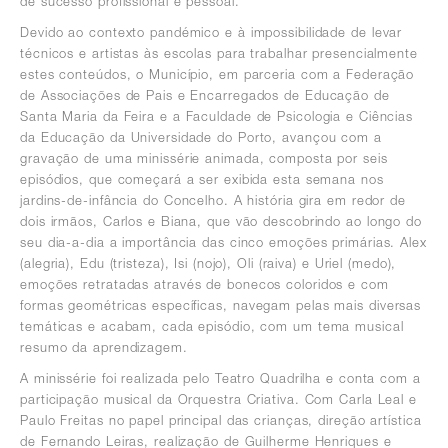
de sucesso profissional e pessoal.
Devido ao contexto pandémico e à impossibilidade de levar
técnicos e artistas às escolas para trabalhar presencialmente
estes conteúdos, o Município, em parceria com a Federação
de Associações de Pais e Encarregados de Educação de
Santa Maria da Feira e a
Faculdade de Psicologia e Ciências
da Educação da Universidade do Porto
, avançou com a
gravação de uma minissérie animada, composta por seis
episódios, que começará a ser exibida esta semana nos
jardins-de-infância do Concelho. A história gira em redor de
dois irmãos, Carlos e Biana, que vão descobrindo ao longo do
seu dia-a-dia a importância das cinco emoções primárias.
Alex
(alegria), Edu (tristeza), Isi (nojo), Oli (raiva) e Uriel (medo),
emoções r
etratadas através de bonecos coloridos e com
formas geométricas específicas,
navegam pelas mais diversas
temáticas e acabam, cada episódio, com um tema musical
resumo da aprendizagem.
A minissérie foi realizada pelo Teatro Quadrilha e conta com a
participação musical da Orquestra Criativa. Com Carla Leal e
Paulo Freitas no papel principal das crianças, direção artística
de Fernando Leiras, realização de Guilherme Henriques e