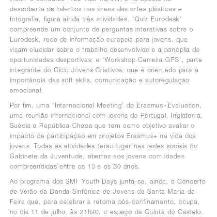
descoberta de talentos nas áreas das artes plásticas e
fotografia, figura ainda três atividades. ‘Quiz Eurodesk’
compreende um conjunto de perguntas interativas sobre o
Eurodesk, rede de informação europeia para jovens, que
visam elucidar sobre o trabalho desenvolvido e a panóplia de
oportunidades desportivas; e ‘Workshop Carreira GPS’, parte
integrante do Ciclo Jovens Criativos, que é orientado para a
importância das soft skills, comunicação e autoregulação
emocional.
Por fim, uma ‘Internacional Meeting’ do Erasmus+Evaluation,
uma reunião internacional com jovens de Portugal, Inglaterra,
Suécia e República Checa que tem como objetivo avaliar o
impacto da participação em projetos Erasmus+ na vida dos
jovens. Todas as atividades terão lugar nas redes sociais do
Gabinete da Juventude, abertas aos jovens com idades
compreendidas entre os 13 e os 30 anos.
Ao programa dos SMF Youth Days junta-se, ainda, o Concerto
de Verão da Banda Sinfónica de Jovens de Santa Maria da
Feira que, para celebrar a retoma pós-confinamento, ocupa,
no dia 11 de julho, às 21h30, o espaço da Quinta do Castelo.