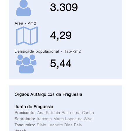
3.309
Área - Km2
4,29
Densidade populacional - Hab/Km2
5,44
Órgãos Autárquicos da Freguesia
Junta de Freguesia
Presidente:
Ana Patrícia Bastos da Cunha
Secretário:
Iracema Maria Lopes da Silva
Tesoureiro:
Sílvio Leandro Dias Pais
Vogal: