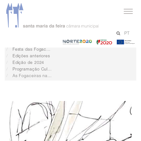
serviços
PT
Cultura
-
-
-
Projetos Culturais
Norte
Portugal
Un
Festa das Fogaceiras
2020
2020
Eu
Edições anteriores
Edição de 2024
Programação Cultural, Cívica e Religiosa
As Fogaceiras na Rua