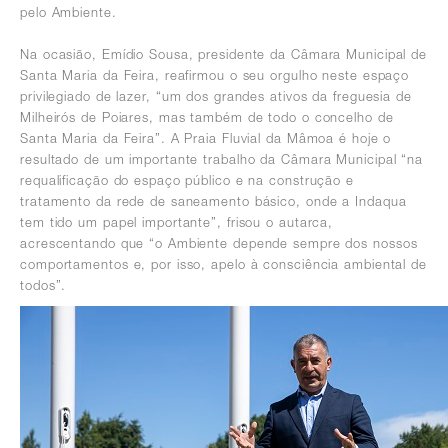
pelo Ambiente.
Na ocasião, Emídio Sousa, presidente da Câmara Municipal de
Santa Maria da Feira, reafirmou o seu orgulho neste espaço
privilegiado de lazer, “um dos grandes ativos da freguesia de
Milheirós de Poiares, mas também de todo o concelho de
Santa Maria da Feira”. A Praia Fluvial da Mâmoa é hoje o
resultado de um importante trabalho da Câmara Municipal “na
requalificação do espaço público e na construção e
tratamento da rede de saneamento básico, onde a Indaqua
tem tido um papel importante”, frisou o autarca,
acrescentando que “o Ambiente depende sempre dos nossos
comportamentos e, por isso, apelo à consciência ambiental de
todos”.