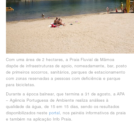
Com uma área de 2 hectares, a Praia Fluvial da Mâmoa
dispõe de infraestruturas de apoio, nomeadamente, bar, posto
de primeiros socorros, sanitários, parques de estacionamento
com zonas reservadas a pessoas com deficiência e parque
para bicicletas.
Durante a época balnear, que termina a 31 de agosto, a APA
– Agência Portuguesa de Ambiente realiza análises à
qualidade da água, de 15 em 15 dias, sendo os resultados
disponibilizados neste
portal
, nos painéis informativos da praia
e também na aplicação Info Praia.