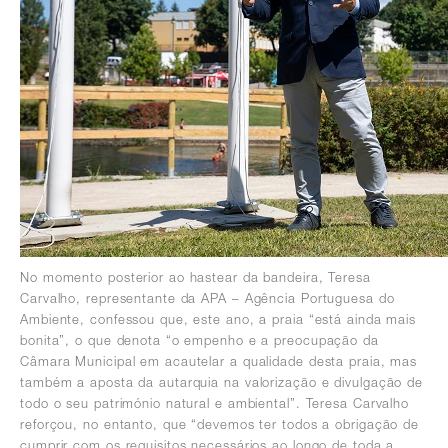
No momento posterior ao hastear da bandeira, Teresa
Carvalho, representante da APA – Agência Portuguesa do
Ambiente, confessou que, este ano, a praia “está ainda mais
bonita”, o que denota “o empenho e a preocupação da
Câmara Municipal em acautelar a qualidade desta praia, mas
também a aposta da autarquia na valorização e divulgação de
todo o seu património natural e ambiental”. Teresa Carvalho
reforçou, no entanto, que “devemos ter todos a obrigação de
cumprir com os requisitos necessários ao longo de toda a