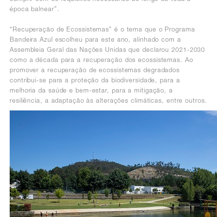
época balnear”.
“Recuperação de Ecossistemas” é o tema que o Programa
Bandeira Azul escolheu para este ano, alinhado com a
Assembleia Geral das Nações Unidas que declarou 2021-2030
como a década para a recuperação dos ecossistemas. Ao
promover a recuperação de ecossistemas degradados
contribui-se para a proteção da biodiversidade, para a
melhoria da saúde e bem-estar, para a mitigação, a
resiliência, a adaptação às alterações climáticas, entre outros.