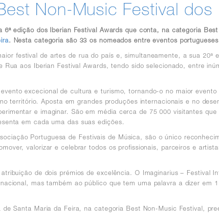
Best Non-Music Festival dos 
a a 6ª edição dos Iberian Festival Awards que conta, na categoria B
ira
. Nesta categoria são 33 os nomeados entre eventos portugueses
or festival de artes de rua do país e, simultaneamente, a sua 20ª 
 de Rua aos Iberian Festival Awards, tendo sido selecionado, entre i
vento excecional de cultura e turismo, tornando-o no maior evento 
a no território. Aposta em grandes produções internacionais e no dese
perimentar e imaginar. São em média cerca de 75 000 visitantes que 
presenta em cada uma das suas edições.
ociação Portuguesa de Festivais de Música, são o único reconhecime
mover, valorizar e celebrar todos os profissionais, parceiros e artis
atribuição de dois prémios de excelência. O Imaginarius – Festival 
ernacional, mas também ao público que tem uma palavra a dizer em 11
Rua de Santa Maria da Feira, na categoria Best Non-Music Festival, 