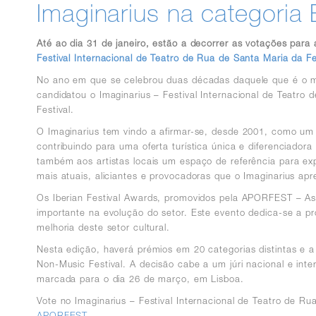
Imaginarius na categoria 
Até ao dia 31 de janeiro, estão a decorrer as votações par
Festival Internacional de Teatro de Rua de Santa Maria da Fe
No ano em que se celebrou duas décadas daquele que é o mai
candidatou o Imaginarius – Festival Internacional de Teatro
Festival.
O Imaginarius tem vindo a afirmar-se, desde 2001, como um e
contribuindo para uma oferta turística única e diferenciador
também aos artistas locais um espaço de referência para ex
mais atuais, aliciantes e provocadoras que o Imaginarius a
Os Iberian Festival Awards, promovidos pela APORFEST – Ass
importante na evolução do setor. Este evento dedica-se a pro
melhoria deste setor cultural.
Nesta edição, haverá prémios em 20 categorias distintas e a 
Non-Music Festival. A decisão cabe a um júri nacional e int
marcada para o dia 26 de março, em Lisboa.
Vote no Imaginarius – Festival Internacional de Teatro de 
APORFEST
.