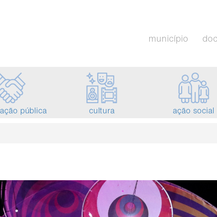
município
do
tação pública
cultura
ação social