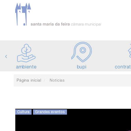
‹
ambiente
bupi
contra
Página inícial
Notícias
Cultura
Grandes eventos