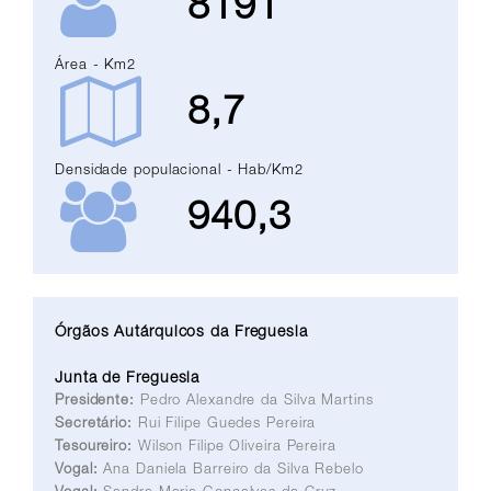
8191
Área - Km2
8,7
Densidade populacional - Hab/Km2
940,3
Órgãos Autárquicos da Freguesia
Junta de Freguesia
Presidente:
Pedro Alexandre da Silva Martins
Secretário:
Rui Filipe Guedes Pereira
Tesoureiro:
Wilson Filipe Oliveira Pereira
Vogal:
Ana Daniela Barreiro da Silva Rebelo
Vogal:
Sandra Maria Gonçalves da Cruz