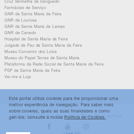
Cruz Vermelha de Sanguedo
Farmácias de Serviço
GNR de Santa Maria da Feira
GNR de Lourosa
GNR de Santa Maria de Lamas
GNR de Canedo
Hospital de Santa Maria da Feira
Julgado de Paz de Santa Maria da Feira
Museu Convento dos Loios
Museu do Papel Terras de Santa Maria
Plataforma da Rede Social de Santa Maria da Feira
PSP de Santa Maria da Feira
Vai-me à Loja
Este portal utiliza cookies para lhe proporcionar uma
melhor experiência de navegação. Para saber mais
sobre cookies, quais as suas finalidades e como
© Copyright - Câmara Municipal de Santa Maria da Feira
geri-los, consulte a nossa
Política de Cookies.
Facebook
Youtube
Instagram