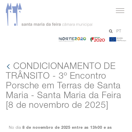
avisos
PT
detalhe Aviso
-
-
-
CONDICIONAMENTO DE TRÂNSITO - 3º Encontro Porsche em Terras de Santa Maria - Santa Maria da Feira [8 de novembro de 2025]
Norte
Portugal
Un
2020
2020
Eu
CONDICIONAMENTO DE
TRÂNSITO - 3º Encontro
Porsche em Terras de Santa
Maria - Santa Maria da Feira
[8 de novembro de 2025]
No dia
8 de novembro de 2025 entre as 13h00 e as