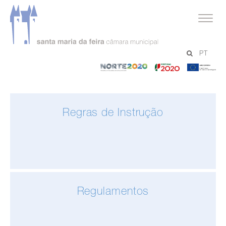
serviços
PT
Urbanismo
-
-
-
Norte
Portugal
Un
2020
2020
Eu
Regras de Instrução
Regulamentos