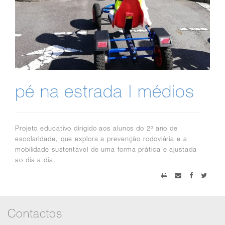
pé na estrada | médios
P
rojeto educativo dirigido aos alunos do 2º ano de
escolaridade, que explora a prevenção rodoviária e a
mobilidade sustentável de uma forma prática e ajustada
ao dia a dia.
Contactos