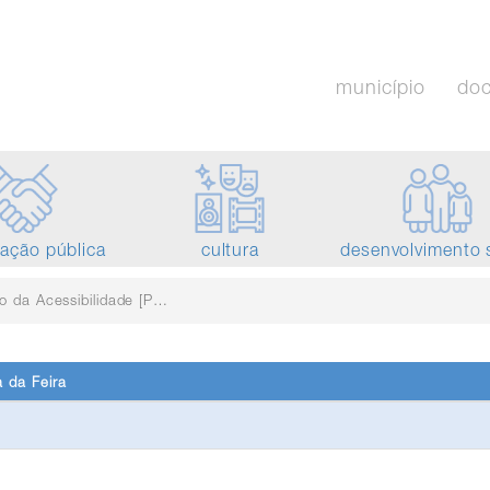
município
do
tação pública
cultura
desenvolvimento 
a Acessibilidade [PPA]
 da Feira