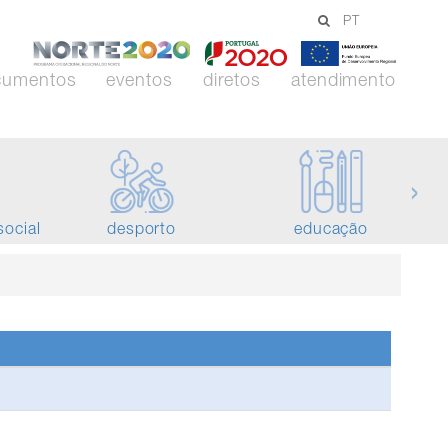
PT
-
-
-
Norte
Portugal
União
cumentos
eventos
diretos
atendimento
2020
2020
Europei
›
social
desporto
educação