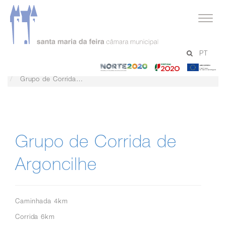
serviços
PT
Desporto
-
-
-
Grupos de Corrida e Caminhada
Norte
Portugal
Un
Grupo de Corrida de Argoncilhe
2020
2020
Eu
Grupo de Corrida de
Argoncilhe
Caminhada 4km
Corrida 6km