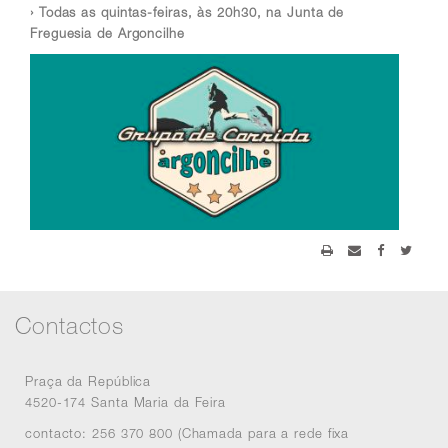
›
Todas as quintas-feiras, às 20h30, na Junta de
Freguesia de Argoncilhe
Contactos
Praça da República
4520-174 Santa Maria da Feira
contacto: 256 370 800 (Chamada para a rede fixa