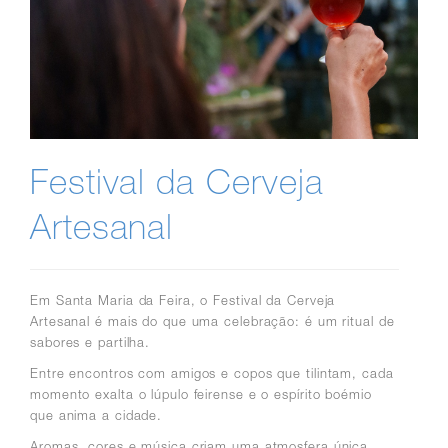
Festival da Cerveja
Artesanal
Em Santa Maria da Feira, o Festival da Cerveja
Artesanal é mais do que uma celebração: é um ritual de
sabores e partilha.
Entre encontros com amigos e copos que tilintam, cada
momento exalta o lúpulo feirense e o espírito boémio
que anima a cidade.
Aromas, cores e música criam uma atmosfera única,