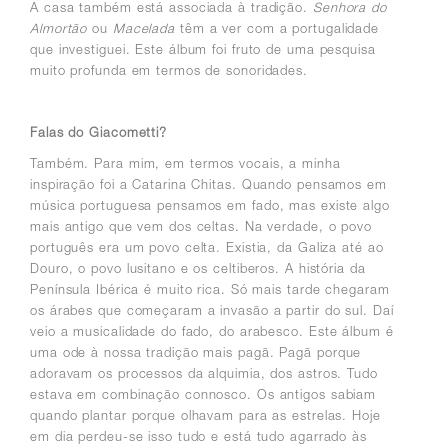
A casa também está associada à tradição.
Senhora do
Almortão
ou
Macelada
têm a ver com a portugalidade
que investiguei.
Este álbum foi fruto de uma pesquisa
muito profunda em termos de sonoridades.
Falas do Giacometti?
Também.
Para mim, em termos vocais, a minha
inspiração foi a Catarina Chitas
. Quando pensamos em
música portuguesa pensamos em fado, mas existe algo
mais antigo que vem dos celtas. Na verdade, o povo
português era um povo celta. Existia, da Galiza até ao
Douro, o povo lusitano e os celtiberos. A história da
Península Ibérica é muito rica. Só mais tarde chegaram
os árabes que começaram a invasão a partir do sul. Daí
veio a musicalidade do fado, do arabesco.
Este álbum é
uma ode à nossa tradição mais pagã.
Pagã porque
adoravam os processos da alquimia, dos astros. Tudo
estava em combinação connosco. Os antigos sabiam
quando plantar porque olhavam para as estrelas. Hoje
em dia perdeu-se isso tudo e está tudo agarrado às