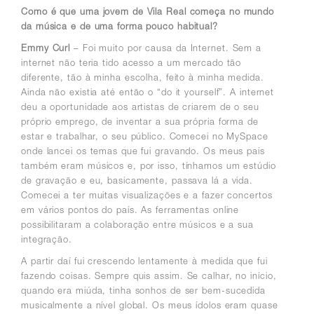
Como é que uma jovem de Vila Real começa no mundo
da música e de uma forma pouco habitual?
Emmy Curl
– Foi muito por causa da Internet. Sem a
internet não teria tido acesso a um mercado tão
diferente, tão à minha escolha, feito à minha medida.
Ainda não existia até então o “do it yourself”. A internet
deu a oportunidade aos artistas de criarem de o seu
próprio emprego, de inventar a sua própria forma de
estar e trabalhar, o seu público. Comecei no MySpace
onde lancei os temas que fui gravando. Os meus pais
também eram músicos e, por isso, tínhamos um estúdio
de gravação e eu, basicamente, passava lá a vida.
Comecei a ter muitas visualizações e a fazer concertos
em vários pontos do país. As ferramentas online
possibilitaram a colaboração entre músicos e a sua
integração.
A partir daí
fui crescendo lentamente à medida que fui
fazendo coisas. Sempre quis assim.
Se calhar, no início,
quando era miúda, tinha sonhos de ser bem-sucedida
musicalmente a nível global. Os meus ídolos eram quase