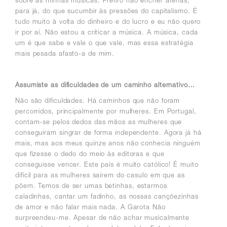
sobre as minhas músicas.
Prefiro não encher arenas,
para já, do que sucumbir às pressões do capitalismo. É
tudo muito à volta do dinheiro e do lucro e eu não quero
ir por aí.
Não estou a criticar a música. A música, cada
um é que sabe e vale o que vale, mas essa estratégia
mais pesada afasto-a de mim.
Assumiste as dificuldades de um caminho alternativo…
Não são dificuldades. Há caminhos que não foram
percorridos, principalmente por mulheres.
Em Portugal,
contam-se pelos dedos das mãos as mulheres que
conseguiram singrar de forma independente.
Agora já há
mais, mas aos meus quinze anos não conhecia ninguém
que fizesse o dedo do meio às editoras e que
conseguisse vencer. Este país é muito católico! É muito
difícil para as mulheres saírem do casulo em que as
põem. Temos de ser umas betinhas, estarmos
caladinhas, cantar um fadinho, as nossas cançõezinhas
de amor e não falar mais nada. A Garota Não
surpreendeu-me. Apesar de não achar musicalmente