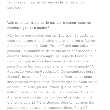
tecnologias, mas, se isto um dia falhar, estamos
perdidos.
Vais continuar neste estilo ou, como nunca estás no
mesmo lugar, vais mudar?
Não tenho regras, mas quando digo que não gosto de
estar no mesmo sítio já estou a criar uma regra. Vai ser
o que me apetecer.
Com “Pastoral” abri uma caixa de
pandora
. A quantidade de coisas ainda por descobrir, é
enorme. Temos, por exemplo, os Sopa de Pedra e os
Retimbrar, que estão a fazer esse registo cancioneiro. O
Zeca Afonso fez isso. Estou a ler um livro chamado “A
Revolução Antes da Revolução”. Os cantautores dessa
época já estavam a fazer uma coletânea de canções
inspiradas na música celta. Também eles estavam fartos
do fado.
Em Portugal assumimos que só temos um
estilo musical, mas não temos. Temos vários.
O Zeca
Afonso é uma das minhas grandes influências. Também
o Vitorino ou o Zé Mário Branco. Depois, nos anos 80,
parece que o pessoal se esqueceu disso. Porquê?