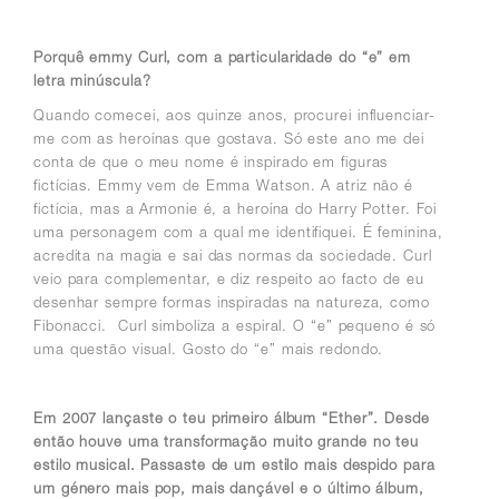
Porquê emmy Curl, com a particularidade do “e” em
letra minúscula?
Quando comecei, aos quinze anos, procurei influenciar-
me com as heroínas que gostava. Só este ano me dei
conta de que o meu nome é inspirado em figuras
fictícias. Emmy vem de Emma Watson. A atriz não é
fictícia, mas a Armonie é, a heroína do Harry Potter. Foi
uma personagem com a qual me identifiquei. É feminina,
acredita na magia e sai das normas da sociedade. Curl
veio para complementar, e diz respeito ao facto de eu
desenhar sempre formas inspiradas na natureza, como
Fibonacci. Curl simboliza a espiral. O “e” pequeno é só
uma questão visual. Gosto do “e” mais redondo.
Em 2007 lançaste o teu primeiro álbum “Ether”. Desde
então houve uma transformação muito grande no teu
estilo musical. Passaste de um estilo mais despido para
um género mais pop, mais dançável e o último álbum,