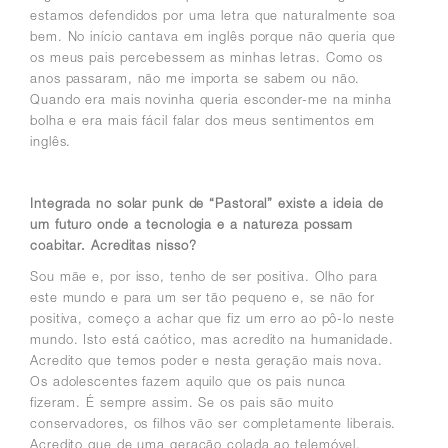
estamos defendidos por uma letra que naturalmente soa
bem. No início cantava em inglês porque não queria que
os meus pais percebessem as minhas letras. Como os
anos passaram, não me importa se sabem ou não.
Quando era mais novinha queria esconder-me na minha
bolha e era mais fácil falar dos meus sentimentos em
inglês.
Integrada no solar punk de “Pastoral” existe a ideia de
um futuro onde a tecnologia e a natureza possam
coabitar. Acreditas nisso?
Sou mãe e, por isso, tenho de ser positiva. Olho para
este mundo e para um ser tão pequeno e, se não for
positiva, começo a achar que fiz um erro ao pô-lo neste
mundo.
Isto está caótico, mas acredito na humanidade.
Acredito que temos poder e nesta geração mais nova.
Os adolescentes fazem aquilo que os pais nunca
fizeram. É sempre assim. Se os pais são muito
conservadores, os filhos vão ser completamente liberais.
Acredito que de uma geração colada ao telemóvel,