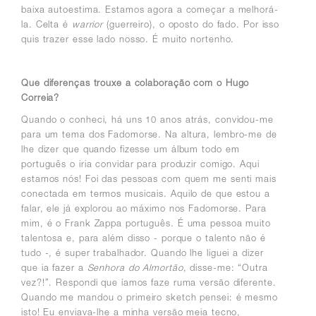
baixa autoestima. Estamos agora a começar a melhorá-
la. Celta é
warrior
(guerreiro), o oposto do fado. Por isso
quis trazer esse lado nosso. É muito nortenho.
Que diferenças trouxe a colaboração com o Hugo
Correia?
Quando o conheci, há uns 10 anos atrás, convidou-me
para um tema dos Fadomorse. Na altura, lembro-me de
lhe dizer que quando fizesse um álbum todo em
português o iria convidar para produzir comigo. Aqui
estamos nós! Foi das pessoas com quem me senti mais
conectada em termos musicais. Aquilo de que estou a
falar, ele já explorou ao máximo nos Fadomorse. Para
mim, é o Frank Zappa português. É uma pessoa muito
talentosa e, para além disso - porque o talento não é
tudo -, é super trabalhador. Quando lhe liguei a dizer
que ia fazer a
Senhora do Almortão
, disse-me: “Outra
vez?!”. Respondi que íamos faze ruma versão diferente.
Quando me mandou o primeiro sketch pensei: é mesmo
isto! Eu enviava-lhe a minha versão meia tecno,