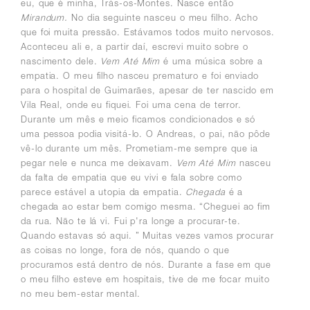
eu, que é minha, Trás-os-Montes. Nasce então
Mirandum.
No dia seguinte nasceu o meu filho. Acho
que foi muita pressão. Estávamos todos muito nervosos.
Aconteceu ali e, a partir daí, escrevi muito sobre o
nascimento dele.
Vem Até Mim
é uma música sobre a
empatia. O meu filho nasceu prematuro e foi enviado
para o hospital de Guimarães, apesar de ter nascido em
Vila Real, onde eu fiquei. Foi uma cena de terror.
Durante um mês e meio ficamos condicionados e só
uma pessoa podia visitá-lo. O Andreas, o pai, não pôde
vê-lo durante um mês. Prometiam-me sempre que ia
pegar nele e nunca me deixavam.
Vem Até Mim
nasceu
da falta de empatia que eu vivi e fala sobre como
parece estável a utopia da empatia.
Chegada
é a
chegada ao estar bem comigo mesma. “Cheguei ao fim
da rua. Não te lá vi. Fui p'ra longe a procurar-te.
Quando estavas só aqui. ”
Muitas vezes vamos procurar
as coisas no longe, fora de nós, quando o que
procuramos está dentro de nós.
Durante a fase em que
o meu filho esteve em hospitais, tive de me focar muito
no meu bem-estar mental.