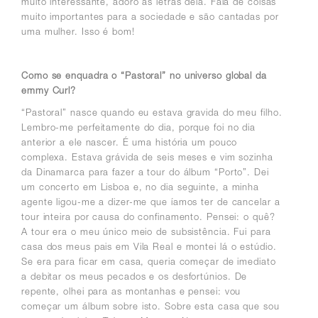
muito interessante, adoro as letras dela. Fala de coisas
muito importantes para a sociedade e são cantadas por
uma mulher. Isso é bom!
Como se enquadra o “Pastoral” no universo global da
emmy Curl?
“Pastoral” nasce quando eu estava gravida do meu filho.
Lembro-me perfeitamente do dia, porque foi no dia
anterior a ele nascer. É uma história um pouco
complexa. Estava grávida de seis meses e vim sozinha
da Dinamarca para fazer a tour do álbum “Porto”. Dei
um concerto em Lisboa e, no dia seguinte, a minha
agente ligou-me a dizer-me que íamos ter de cancelar a
tour inteira por causa do confinamento. Pensei: o quê?
A tour era o meu único meio de subsistência. Fui para
casa dos meus pais em Vila Real e montei lá o estúdio.
Se era para ficar em casa, queria começar de imediato
a debitar os meus pecados e os desfortúnios
. De
repente, olhei para as montanhas e pensei: vou
começar um álbum sobre isto. Sobre esta casa que sou