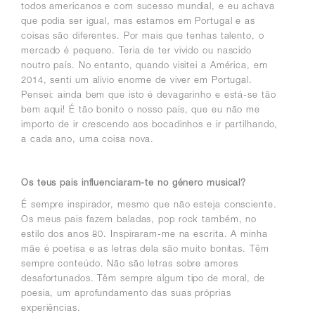
todos americanos e com sucesso mundial, e eu achava
que podia ser igual, mas estamos em Portugal e as
coisas são diferentes. Por mais que tenhas talento, o
mercado é pequeno. Teria de ter vivido ou nascido
noutro país. No entanto, quando visitei a América, em
2014, senti um alívio enorme de viver em Portugal.
Pensei: ainda bem que isto é devagarinho e está-se tão
bem aqui!
É tão bonito o nosso país, que eu não me
importo de ir crescendo aos bocadinhos e ir partilhando,
a cada ano, uma coisa nova.
Os teus pais influenciaram-te no género musical?
É sempre inspirador, mesmo que não esteja consciente.
Os meus pais fazem baladas, pop rock também, no
estilo dos anos 80. Inspiraram-me na escrita. A minha
mãe é poetisa e as letras dela são muito bonitas. Têm
sempre conteúdo. Não são letras sobre amores
desafortunados. Têm sempre algum tipo de moral, de
poesia, um aprofundamento das suas próprias
experiências.