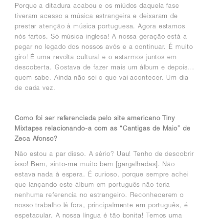
Porque a ditadura acabou e os miúdos daquela fase
tiveram acesso a música estrangeira e deixaram de
prestar atenção à música portuguesa. Agora estamos
nós fartos. Só música inglesa!
A nossa geração está a
pegar no legado dos nossos avós e a continuar. É muito
giro!
É uma revolta cultural e o estarmos juntos em
descoberta.
Gostava de fazer mais um álbum e depois…
quem sabe. Ainda não sei o que vai acontecer. Um dia
de cada vez.
Como foi ser referenciada pelo site americano Tiny
Mixtapes relacionando-a com as “Cantigas de Maio” de
Zeca Afonso?
Não estou a par disso. A sério? Uau! Tenho de descobrir
isso! Bem, sinto-me muito bem [gargalhadas]. Não
estava nada à espera. É curioso, porque sempre achei
que lançando este álbum em português não teria
nenhuma referencia no estrangeiro.
Reconhecerem o
nosso trabalho lá fora, principalmente em português, é
espetacular. A nossa língua é tão bonita!
Temos uma