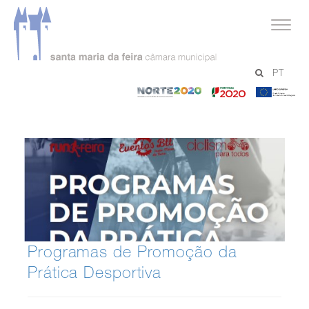
serviços
PT
Desporto
-
-
-
Norte
Portugal
Un
2020
2020
Eu
Programas de Promoção da
Prática Desportiva