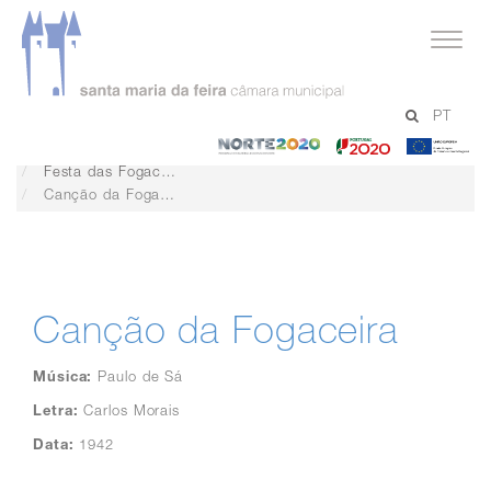
serviços
PT
Cultura
-
-
-
Projetos Culturais
Norte
Portugal
Un
Festa das Fogaceiras
2020
2020
Eu
Canção da Fogaceira
Canção da Fogaceira
Música:
Paulo de Sá
Letra:
Carlos Morais
Data:
1942