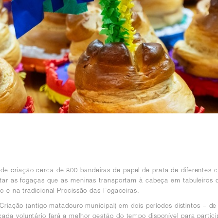
e criação cerca de 800 bandeiras de papel de prata de diferentes 
eitar as fogaças que as meninas transportam à cabeça em tabuleiros
o e na tradicional Procissão das Fogaceiras.
 Criação (antigo matadouro municipal) em dois períodos distintos – 
da voluntário fará a melhor gestão do tempo disponível para partici