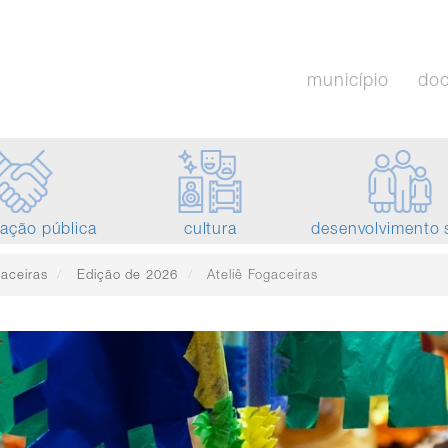
município
do
tação pública
cultura
desenvolvimento 
aceiras
Edição de 2026
Ateliê Fogaceiras