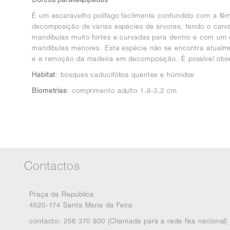
É um escaravelho polífago facilmente confundido com a fê
decomposição de várias espécies de árvores, tendo o car
mandíbulas muito fortes e curvadas para dentro e com um 
mandíbulas menores. Esta espécie não se encontra atual
e a remoção da madeira em decomposição. É possível obse
Habitat
: bosques caducifólios quentes e húmidos
Biometrias
: comprimento adulto 1,8-3,2 cm
Contactos
Praça da República
4520-174 Santa Maria da Feira
contacto: 256 370 800 (Chamada para a rede fixa nacional)