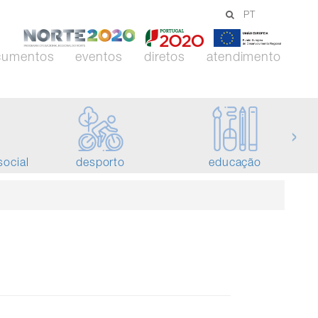
PT
-
-
-
Norte
Portugal
União
cumentos
eventos
diretos
atendimento
2020
2020
Europei
›
social
desporto
educação