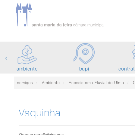
‹
ambiente
bupi
contra
serviços
Ambiente
Ecossistema Fluvial do Uíma
C
Vaquinha
Dorcus parallelipipedus