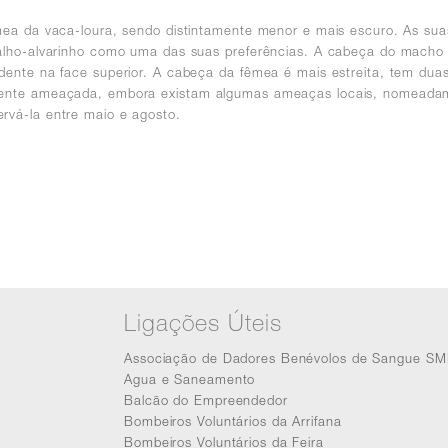
mea da vaca-loura, sendo distintamente menor e mais escuro. As su
valho-alvarinho como uma das suas preferências. A cabeça do macho
dente na face superior. A cabeça da fêmea é mais estreita, tem dua
mente ameaçada, embora existam algumas ameaças locais, nomeadame
rvá-la entre maio e agosto.
Ligações Úteis
Associação de Dadores Benévolos de Sangue SM
Agua e Saneamento
Balcão do Empreendedor
Bombeiros Voluntários da Arrifana
Bombeiros Voluntários da Feira