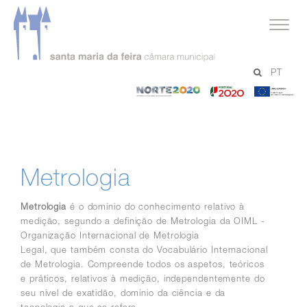
serviços
PT
Taxas e Licenças
-
-
-
Metrologia
Norte
Portugal
Un
2020
2020
Eu
Metrologia
Metrologia
é o domínio do conhecimento relativo à
medição, segundo a definição de Metrologia da OIML -
Organização Internacional de Metrologia
Legal, que também consta do Vocabulário Internacional
de Metrologia. Compreende todos os aspetos, teóricos
e práticos, relativos à medição, independentemente do
seu nível de exatidão, domínio da ciência e da