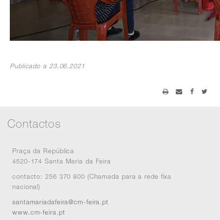
Publicado a 23.06.2021
Contactos
Praça da República
4520-174 Santa Maria da Feira
contacto: 256 370 800 (Chamada para a rede fixa
nacional)
santamariadafeira@cm-feira.pt
www.cm-feira.pt