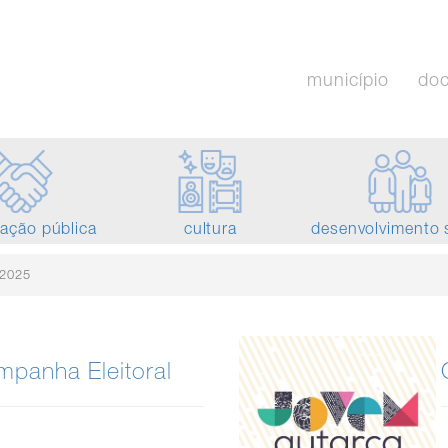
município
do
tação pública
cultura
desenvolvimento 
/2025
mpanha Eleitoral