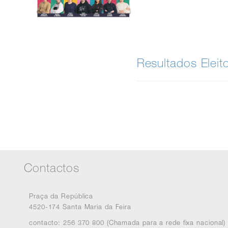
Resultados Eleito
Contactos
Praça da República
4520-174 Santa Maria da Feira
contacto: 256 370 800 (Chamada para a rede fixa nacional)