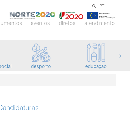
PT
-
-
-
Norte
Portugal
União
cumentos
eventos
diretos
atendimento
2020
2020
Europei
›
social
desporto
educação
Candidaturas