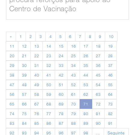
Centro de Vacinação
«
1
2
3
4
5
6
7
8
9
10
11
12
13
14
15
16
17
18
19
20
21
22
23
24
25
26
27
28
29
30
31
32
33
34
35
36
37
38
39
40
41
42
43
44
45
46
47
48
49
50
51
52
53
54
55
56
57
58
59
60
61
62
63
64
65
66
67
68
69
70
71
72
73
74
75
76
77
78
79
80
81
82
83
84
85
86
87
88
89
90
91
92
93
94
95
96
97
98
...
Seguinte