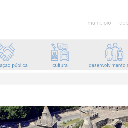
município
do
tação pública
cultura
desenvolvimento 