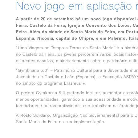
Novo jogo em aplicação m
A partir de 20 de setembro há um novo jogo disponível
Feira: Castelo da Feira, Igreja e Convento dos Loios, C
Feira. Além da cidade de Santa Maria da Feira, em Portu
Espanha, Nicósia, capital do Chipre, e em Palermo, Itáli
“Uma Viagem no Tempo a Terras de Santa Maria” é a história
no Castelo da Feira, os jovens percorrem vários locais hist
diferentes desafios, maioritariamente sobre o património cul
“Gymkhana 5.0” – Património Cultural para a Juventude é um
Juventude de Castela e Leão (Espanha), a Fundação ASPAYM (E
no âmbito do programa Erasmus +.
O projeto Gymkhana 5.0 pretende facilitar, aumentar e aprof
menos oportunidades, garantido a sua acessibilidade e mot
formadores e outros profissionais que trabalham na área da 
A Rosto Solidário, Organização Não Governamental para o De
Santa Maria da Feira na sua implementação.