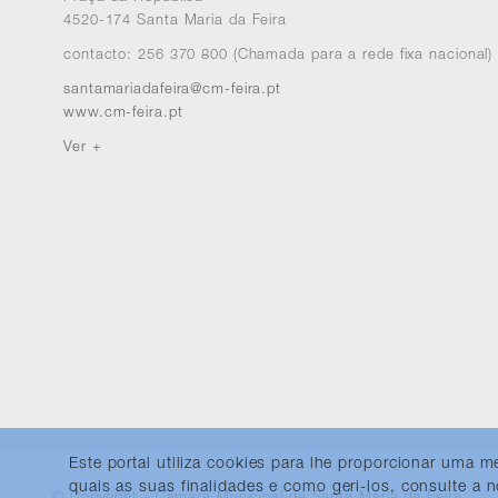
4520-174 Santa Maria da Feira
contacto: 256 370 800 (Chamada para a rede fixa nacional)
santamariadafeira@cm-feira.pt
www.cm-feira.pt
Ver +
Este portal utiliza cookies para lhe proporcionar uma 
quais as suas finalidades e como geri-los, consulte a
© Copyright - Câmara Municipal de Santa Maria da Feira