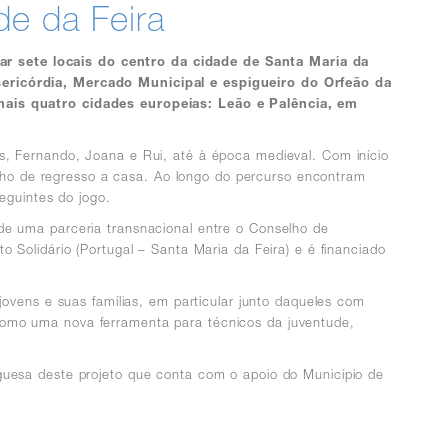
de da Feira
ar sete locais do centro da cidade de Santa Maria da
sericórdia, Mercado Municipal e espigueiro do Orfeão da
 mais quatro cidades europeias: Leão e Palência, em
s, Fernando, Joana e Rui, até à época medieval. Com início
minho de regresso a casa. Ao longo do percurso encontram
eguintes do jogo.
de uma parceria transnacional entre o Conselho de
 Solidário (Portugal – Santa Maria da Feira) e é financiado
ovens e suas famílias, em particular junto daqueles com
como uma nova ferramenta para técnicos da juventude,
guesa deste projeto que conta com o apoio do Município de