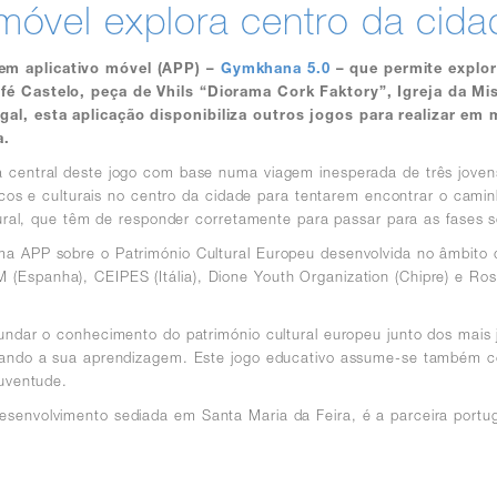
óvel explora centro da cida
 em aplicativo móvel (APP) –
Gymkhana 5.0
– que permite explor
afé Castelo, peça de Vhils “Diorama Cork Faktory”, Igreja da Mi
gal, esta aplicação disponibiliza outros jogos para realizar em
a.
 central deste jogo com base numa viagem inesperada de três joven
óricos e culturais no centro da cidade para tentarem encontrar o ca
tural, que têm de responder corretamente para passar para as fases s
a APP sobre o Património Cultural Europeu desenvolvida no âmbito 
spanha), CEIPES (Itália), Dione Youth Organization (Chipre) e Rosto
undar o conhecimento do património cultural europeu junto dos mais j
ivando a sua aprendizagem. Este jogo educativo assume-se também 
juventude.
senvolvimento sediada em Santa Maria da Feira, é a parceira portu