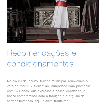
Recomendações e
condicionamentos
No dia 20 de janeiro, feriado municipal, renovamos o
voto ao Mártir S. Sebastião, cumprindo uma promessa
com 521 anos, que expressa a nossa identidade, o
nosso compromisso com a tradição e o orgulho de
sermos feirenses, aqui e além-fronteiras.