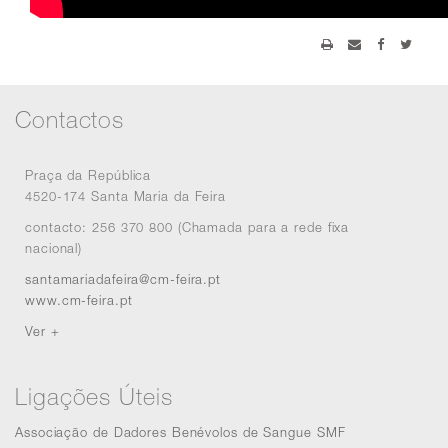
Contactos
Praça da República
4520-174 Santa Maria da Feira
contacto: 256 370 800 (Chamada para a rede fixa
nacional)
santamariadafeira@cm-feira.pt
www.cm-feira.pt
Ver +
Ligações Úteis
Associação de Dadores Benévolos de Sangue SMF