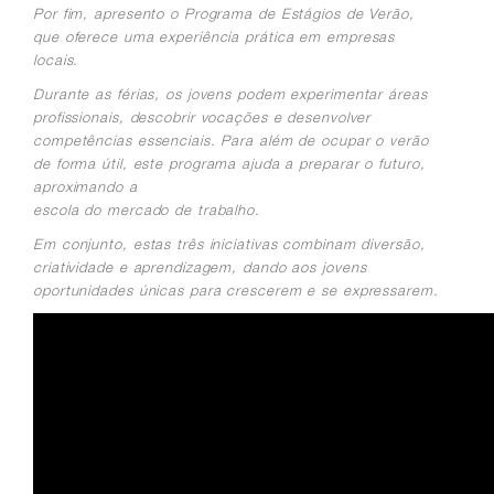
Por fim, apresento o Programa de Estágios de Verão,
que oferece uma experiência prática em empresas
locais.
Durante as férias, os jovens podem experimentar áreas
profissionais, descobrir vocações e desenvolver
competências essenciais. Para além de ocupar o verão
de forma útil, este programa ajuda a preparar o futuro,
aproximando a
escola do mercado de trabalho.
Em conjunto, estas três iniciativas combinam diversão,
criatividade e aprendizagem, dando aos jovens
oportunidades únicas para crescerem e se expressarem.