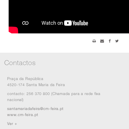
Contactos
Praça da República
4520-174 Santa Maria da Feira
contacto: 256 370 800 (Chamada para a rede fixa
nacional)
santamariadafeira@cm-feira.pt
www.cm-feira.pt
Ver +