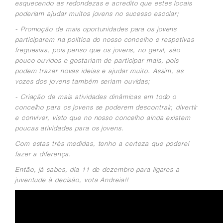
esquecendo as redondezas e acredito que estes locais
poderiam ajudar muitos jovens no sucesso escolar;
- Promoção de mais oportunidades para os jovens
participarem na política do nosso concelho e respetivas
freguesias, pois penso que os jovens, no geral, são
pouco ouvidos e gostariam de participar mais, pois
podem trazer novas ideias e ajudar muito. Assim, as
vozes dos jovens também seriam ouvidas;
- Criação de mais atividades dinâmicas em todo o
concelho para os jovens se poderem descontrair, divertir
e conviver, visto que no nosso concelho ainda existem
poucas atividades para os jovens.
Com estas três medidas, tenho a certeza que poderei
fazer a diferença.
Então, já sabes, dia 11 de dezembro para ligares a
juventude à decisão, vota Andreia!!