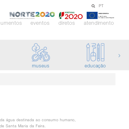
PT
-
-
-
Norte
Portugal
União
cumentos
eventos
diretos
atendimento
2020
2020
Europei
›
museus
educação
de da água destinada ao consumo humano,
 de Santa Maria da Feira.