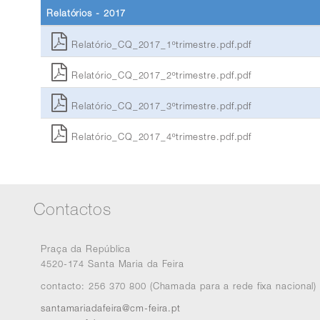
Relatórios - 2017
Relatório_CQ_2017_1ºtrimestre.pdf.pdf
Relatório_CQ_2017_2ºtrimestre.pdf.pdf
Relatório_CQ_2017_3ºtrimestre.pdf.pdf
Relatório_CQ_2017_4ºtrimestre.pdf.pdf
Contactos
Praça da República
4520-174 Santa Maria da Feira
contacto: 256 370 800 (Chamada para a rede fixa nacional)
santamariadafeira@cm-feira.pt