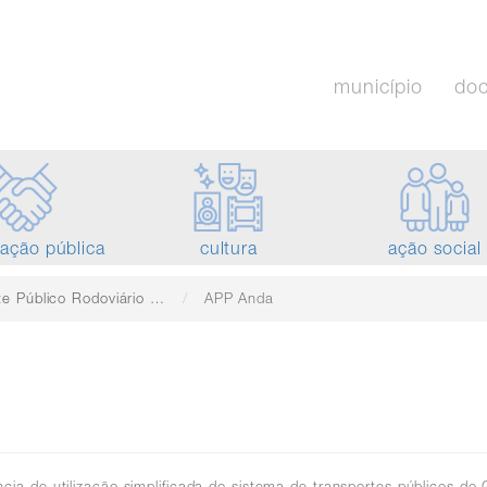
município
do
tação pública
cultura
ação social
ico Rodoviário de Passageiros
APP Anda
ia de utilização simplificada do sistema de transportes públicos do 