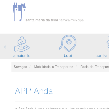
‹
ambiente
bupi
contra
Serviços
Mobilidade e Transportes
Rede de Transporte Públ
APP Anda
A
App Anda
é uma aplicação que visa permitir uma experiênc