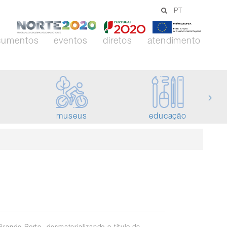
PT
-
-
-
Norte
Portugal
União
cumentos
eventos
diretos
atendimento
2020
2020
Europei
›
museus
educação
Grande Porto, desmaterializando o título de