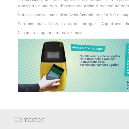
transporte numa App (dispensando assim o recurso ao cartã
Nota: disponível para telemóveis Android, versão 5.0 ou s
Para começar a utilizar basta descarregar a App através d
Clique na imagem para saber mais.
Contactos