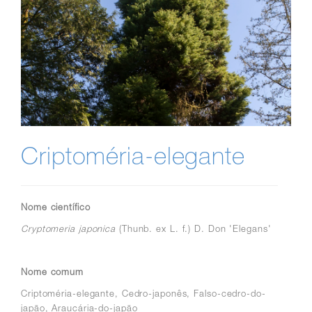
Criptoméria-elegante
Nome científico
Cryptomeria japonica
(Thunb. ex L. f.) D. Don 'Elegans'
Nome comum
Criptoméria-elegante, Cedro-japonês, Falso-cedro-do-
japão, Araucária-do-japão