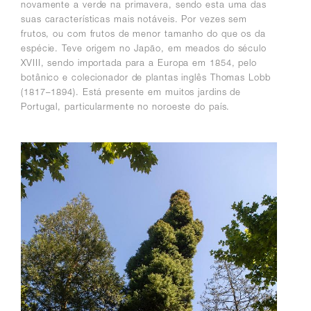
novamente a verde na primavera, sendo esta uma das
suas características mais notáveis. Por vezes sem
frutos, ou com frutos de menor tamanho do que os da
espécie. Teve origem no Japão, em meados do século
XVIII, sendo importada para a Europa em 1854, pelo
botânico e colecionador de plantas inglês Thomas Lobb
(1817–1894). Está presente em muitos jardins de
Portugal, particularmente no noroeste do país.