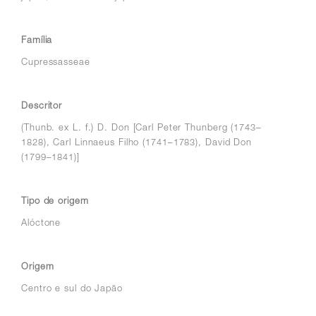
Família
Cupressasseae
Descritor
(Thunb. ex L. f.) D. Don [Carl Peter Thunberg (1743–
1828), Carl Linnaeus Filho (1741–1783), David Don
(1799–1841)]
Tipo de origem
Alóctone
Origem
Centro e sul do Japão