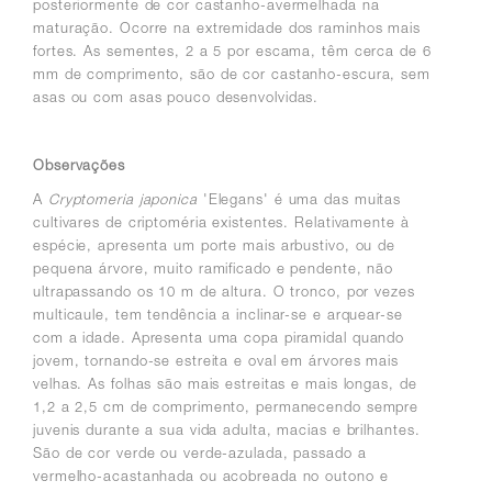
posteriormente de cor castanho-avermelhada na
maturação. Ocorre na extremidade dos raminhos mais
fortes. As sementes, 2 a 5 por escama, têm cerca de 6
mm de comprimento, são de cor castanho-escura, sem
asas ou com asas pouco desenvolvidas.
Observações
A
Cryptomeria japonica
'Elegans' é uma das muitas
cultivares de criptoméria existentes. Relativamente à
espécie, apresenta um porte mais arbustivo, ou de
pequena árvore, muito ramificado e pendente, não
ultrapassando os 10 m de altura. O tronco, por vezes
multicaule, tem tendência a inclinar-se e arquear-se
com a idade. Apresenta uma copa piramidal quando
jovem, tornando-se estreita e oval em árvores mais
velhas. As folhas são mais estreitas e mais longas, de
1,2 a 2,5 cm de comprimento, permanecendo sempre
juvenis durante a sua vida adulta, macias e brilhantes.
São de cor verde ou verde-azulada, passado a
vermelho-acastanhada ou acobreada no outono e