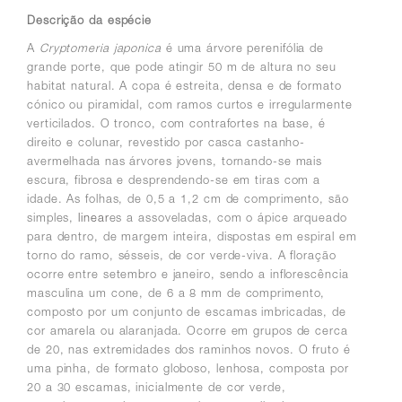
Descrição da espécie
A
Cryptomeria japonica
é uma árvore perenifólia de
grande porte, que pode atingir 50 m de altura no seu
habitat natural. A copa é estreita, densa e de formato
cónico ou piramidal, com ramos curtos e irregularmente
verticilados. O tronco, com contrafortes na base, é
direito e colunar, revestido por casca castanho-
avermelhada nas árvores jovens, tornando-se mais
escura, fibrosa e desprendendo-se em tiras com a
idade. As folhas, de 0,5 a 1,2 cm de comprimento, são
simples,
linear
es a assoveladas, com o ápice arqueado
para dentro, de margem inteira, dispostas em espiral em
torno do ramo, sésseis, de cor verde-viva. A floração
ocorre entre setembro e janeiro, sendo a inflorescência
masculina um cone, de 6 a 8 mm de comprimento,
composto por um conjunto de escamas imbricadas, de
cor amarela ou alaranjada. Ocorre em grupos de cerca
de 20, nas extremidades dos raminhos novos. O fruto é
uma pinha, de formato globoso, lenhosa, composta por
20 a 30 escamas, inicialmente de cor verde,