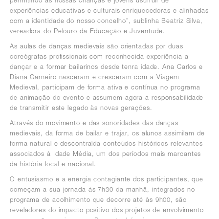
permitindo às nossas crianças e jovens usufruir de
experiências educativas e culturais enriquecedoras e alinhadas
com a identidade do nosso concelho”, sublinha Beatriz Silva,
vereadora do Pelouro da Educação e Juventude.
As aulas de danças medievais são orientadas por duas
coreógrafas profissionais com reconhecida experiência a
dançar e a formar bailarinos desde tenra idade. Ana Carlos e
Diana Carneiro nasceram e cresceram com a Viagem
Medieval, participam de forma ativa e contínua no programa
de animação do evento e assumem agora a responsabilidade
de transmitir este legado às novas gerações.
Através do movimento e das sonoridades das danças
medievais, da forma de bailar e trajar, os alunos assimilam de
forma natural e descontraída conteúdos históricos relevantes
associados à Idade Média, um dos períodos mais marcantes
da história local e nacional.
O entusiasmo e a energia contagiante dos participantes, que
começam a sua jornada às 7h30 da manhã, integrados no
programa de acolhimento que decorre até às 9h00, são
reveladores do impacto positivo dos projetos de envolvimento