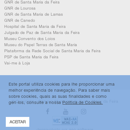
GNR de Santa Maria da Feira
GNR de Lourosa
GNR de Santa Maria de Lamas
GNR de Canedo
Hospital de Santa Maria da Feira
Julgado de Paz de Santa Maria da Feira
Museu Convento dos Loios
Museu do Papel Terras de Santa Maria
Plataforma da Rede Social de Santa Maria da Feira
PSP de Santa Maria da Feira
Vai-me à Loja
Este portal utiliza cookies para lhe proporcionar uma
melhor experiência de navegação. Para saber mais
sobre cookies, quais as suas finalidades e como
© Copyright - Câmara Municipal de Santa Maria da Feira
geri-los, consulte a nossa
Política de Cookies.
Facebook
Youtube
Instagram
ACEITAR
desenvolvido por
ano software