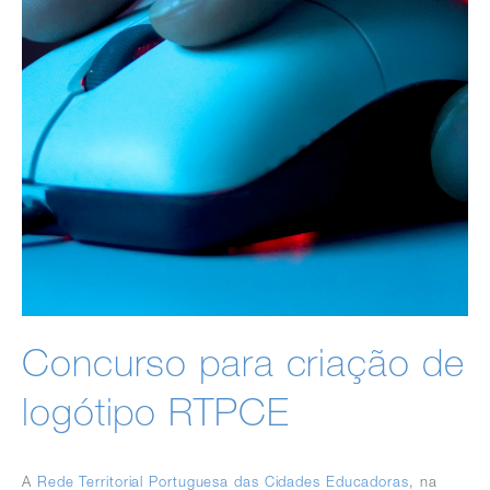
Concurso para criação de
logótipo RTPCE
A
Rede Territorial Portuguesa das Cidades Educadoras
, na