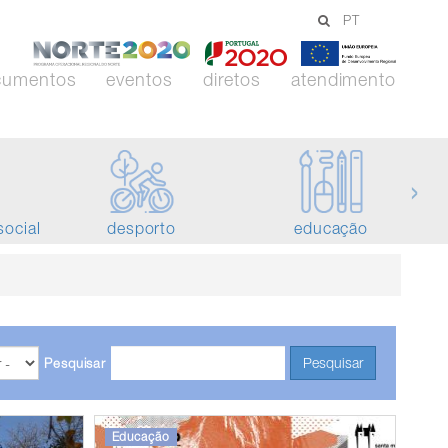
PT
-
-
-
Norte
Portugal
União
cumentos
eventos
diretos
atendimento
2020
2020
Europei
›
social
desporto
educação
Pesquisar
Pesquisar
Educação