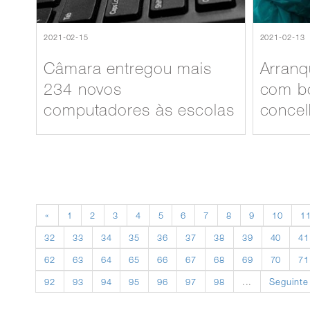
2021-02-15
2021-02-13
Câmara entregou mais
Arranq
234 novos
com b
computadores às escolas
conce
«
1
2
3
4
5
6
7
8
9
10
1
32
33
34
35
36
37
38
39
40
41
62
63
64
65
66
67
68
69
70
71
92
93
94
95
96
97
98
...
Seguinte