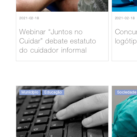
2021-02-18
2021-02-18
Webinar “Juntos no
Concur
Cuidar” debate estatuto
logóti
do cuidador informal
Município
Educação
Sociedade