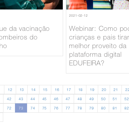
2021-02-12
ue da vacinação
Webinar: Como p
ombeiros do
crianças e pais tira
lho
melhor proveito da
plataforma digital
EDUFEIRA?
1
12
13
14
15
16
17
18
19
20
21
2
42
43
44
45
46
47
48
49
50
51
5
72
73
74
75
76
77
78
79
80
81
8