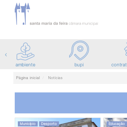
‹
ambiente
bupi
contra
Página inicial
Notícias
Município
Desporto
Educação