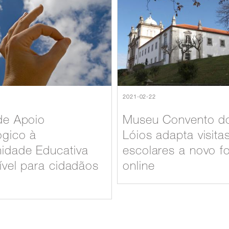
2021-02-22
de Apoio
Museu Convento d
ógico à
Lóios adapta visita
idade Educativa
escolares a novo f
ível para cidadãos
online