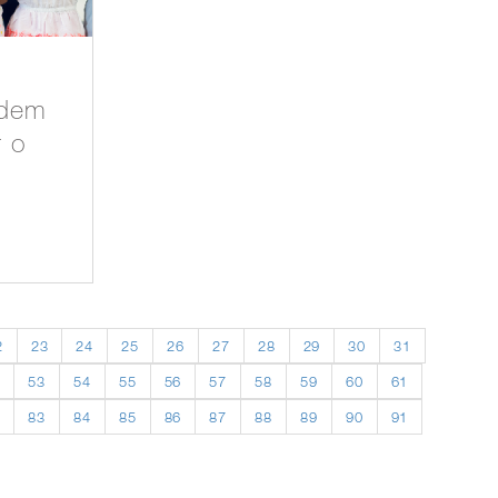
odem
r o
2
23
24
25
26
27
28
29
30
31
2
53
54
55
56
57
58
59
60
61
2
83
84
85
86
87
88
89
90
91