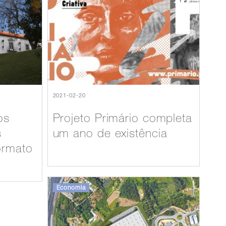
2021-02-20
os
Projeto Primário completa
s
um ano de existência
ormato
Economia