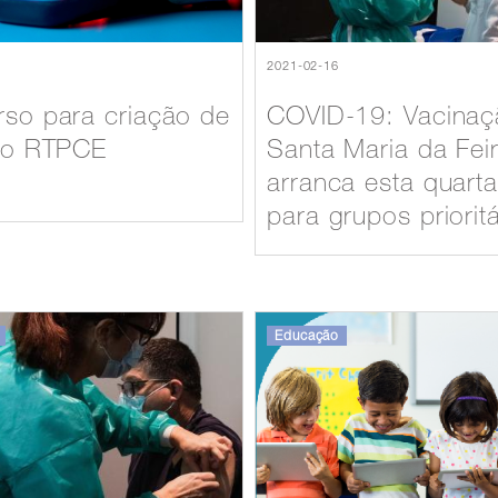
2021-02-16
so para criação de
COVID-19: Vacina
po RTPCE
Santa Maria da Fei
arranca esta quarta
para grupos priorit
Educação