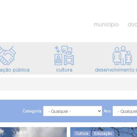
município
do
tação pública
cultura
desenvolvimento 
Categoria
Ano
Cultura
Educação