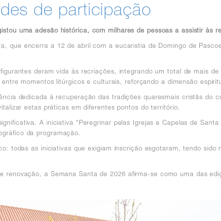
des de participação
tou uma adesão histórica, com milhares de pessoas a assistir às rec
ra, que
encerra
a 12 de abril com a eucaristia de Domingo de Pascoe
igurantes deram vida às recriações, integrando um total de mais de m
 entre momentos litúrgicos e culturais, reforçando a dimensão espirit
ência dedicada à recuperação das tradições quaresmais cristãs do co
alizar estas práticas em diferentes pontos do território.
icativa. A iniciativa “Peregrinar pelas Igrejas e Capelas de Santa M
ográfico da programação.
o: todas as iniciativas que exigiam inscrição esgotaram, tendo sido 
a e renovação, a Semana Santa de 2026 afirma-se como uma das edi