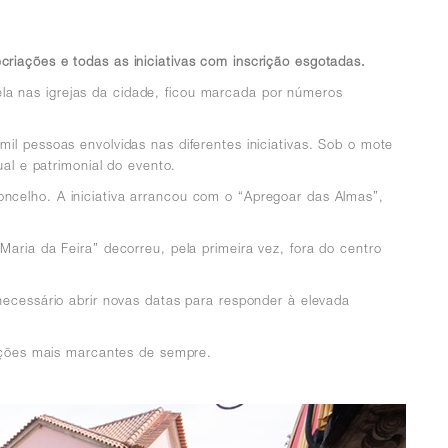
riações e todas as iniciativas com inscrição esgotadas.
la nas igrejas da cidade, ficou marcada por números
il pessoas envolvidas nas diferentes iniciativas. Sob o mote
ual e patrimonial do evento.
ncelho. A iniciativa arrancou com o “Apregoar das Almas”,
aria da Feira” decorreu, pela primeira vez, fora do centro
necessário abrir novas datas para responder à elevada
ções mais marcantes de sempre.