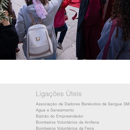
Ligações Úteis
Associação de Dadores Benévolos de Sangue SM
Agua e Saneamento
Balcão do Empreendedor
Bombeiros Voluntários da Arrifana
Bombeiros Voluntários da Feira