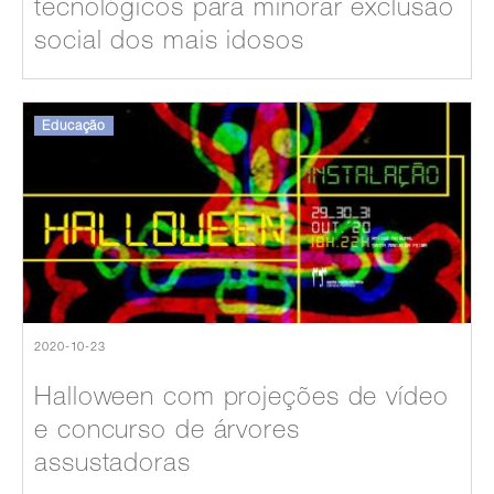
tecnológicos para minorar exclusão
social dos mais idosos
Educação
2020-10-23
Halloween com projeções de vídeo
e concurso de árvores
assustadoras