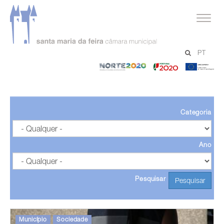
Página inicial
PT
Notícias
-
-
-
Norte
Portugal
Un
2020
2020
Eu
Categoria
Ano
Pesquisar
Pesquisar
Município
Sociedade