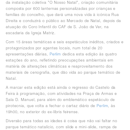
da instalação coletiva "O Nosso Natal", criação comunitária
composta por 600 lanternas personalizadas por crianças e
famílias do concelho, que dará uma nova vida à icónica Rua
Direita e conduzirá o público ao Mercado de Natal, depois da
atuação do Coro Infantil do CAF de S. João de Ver, na
escadaria da Igreja Matriz.
Com 15 áreas temáticas e seis espetáculos inéditos, criados e
protagonizados por agentes locais, num total de 20
apresentações diárias,
Perlim
dedica esta edição às quatro
estações do ano, refletindo preocupações ambientais em
matéria de alterações climáticas e reaproveitamento dos
materiais de cenografia, que dão vida ao parque temático de
Natal.
A marcar esta edição está ainda o regresso do Castelo da
Feira à programação, com atividades na Praça de Armas e
Sala D. Manuel, para além do emblemático espetáculo de
pirotecnia, que volta a fechar o cartaz diário de
Perlim
, às
19h00, no exterior do ex-líbris feirense.
Diversão para todas as idades é coisa que não vai faltar no
parque temático natalício, com slide e mini-slide, rampa de