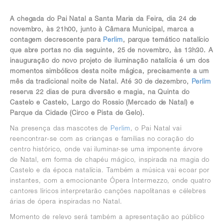
A chegada do Pai Natal a Santa Maria da Feira, dia 24 de
novembro, às 21h00, junto à Câmara Municipal, marca a
contagem decrescente para
Perlim
, parque temático natalício
que abre portas no dia seguinte, 25 de novembro, às 13h30. A
inauguração do novo projeto de iluminação natalícia é um dos
momentos simbólicos desta noite mágica, precisamente a um
mês da tradicional noite de Natal. Até 30 de dezembro,
Perlim
reserva 22 dias de pura diversão e magia, na Quinta do
Castelo e Castelo, Largo do Rossio (Mercado de Natal) e
Parque da Cidade (Circo e Pista de Gelo).
Na presença das mascotes de
Perlim
, o Pai Natal vai
reencontrar-se com as crianças e famílias no coração do
centro histórico, onde vai iluminar-se uma imponente árvore
de Natal, em forma de chapéu mágico, inspirada na magia do
Castelo e da época natalícia. Também a música vai ecoar por
instantes, com a emocionante Ópera Intermezzo, onde quatro
cantores líricos interpretarão canções napolitanas e célebres
árias de ópera inspiradas no Natal.
Momento de relevo será também a apresentação ao público